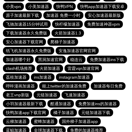
小美vpn
小美加速器
快鸭VPN
快鸭app加速器下载安卓
原子加速最新下载
加速器 免费一小时
安心加速器最新版
飞驰加速器15分钟试用
快柠檬加速器
免费加速神器vpm
下载加速器永久免费版
火箭加速器1.3
安心加速器下载官网
爬梯子加速器
纸飞机加速器永久免费版
安逸加速器官网官网
加速器哪个好
黑洞加速官网
稳连云
免费加速器ins下载
clash机场推荐
火箭加速器
雷霆vqn加速官网
荔枝加速器
ins加速器
instagram加速器
哔咔漫画加速器
能上twitter的加速器免费
加速器每日免费
老王vnp新版
元链加速器
飞速加速器
小羽加速器最新下载
酷通加速器
免费加速ins的加速器
快鸭加速app下载官网
橘子加速器
元链加速器下载
云梯加速器
蜜蜂加速器
国外梯子加速器app
蓝鲸加速器
全球加速器下载
免费的加速器推荐