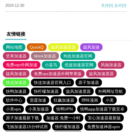
2024-12-30
支持
[0]
反对
[0]
友情链接
网站地图
QuickQ
旋风加速度器
旋风加速
坚果加速器
tiktok加速器
狗急加速器官网
免费vqn外网加速
小蓝鸟
优途加速器官网
风驰加速器
旋风加速器
免费vps加速器外网苹果版
旋风加速度器
快连加速器
快连加速器官网入口
原子加速器
快鸭加速器
快柠檬加速器
旋风加速度器
外网网址导航
软件中心
雷霆加速
狂飙加速器
哔咔漫画
小美
小美vpn
小美加速器
快鸭VPN
快鸭app加速器下载安卓
原子加速最新下载
加速器 免费一小时
安心加速器最新版
飞驰加速器15分钟试用
快柠檬加速器
免费加速神器vpm