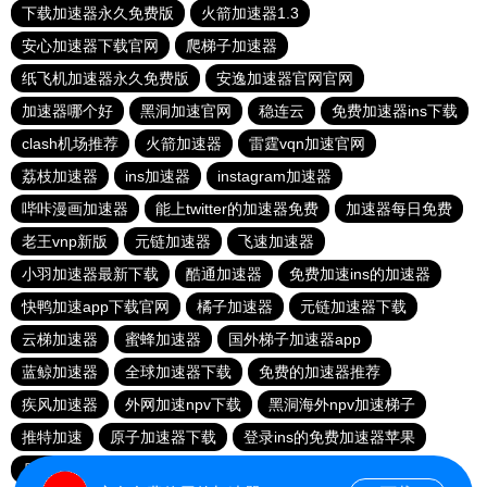
下载加速器永久免费版
火箭加速器1.3
安心加速器下载官网
爬梯子加速器
纸飞机加速器永久免费版
安逸加速器官网官网
加速器哪个好
黑洞加速官网
稳连云
免费加速器ins下载
clash机场推荐
火箭加速器
雷霆vqn加速官网
荔枝加速器
ins加速器
instagram加速器
哔咔漫画加速器
能上twitter的加速器免费
加速器每日免费
老王vnp新版
元链加速器
飞速加速器
小羽加速器最新下载
酷通加速器
免费加速ins的加速器
快鸭加速app下载官网
橘子加速器
元链加速器下载
云梯加速器
蜜蜂加速器
国外梯子加速器app
蓝鲸加速器
全球加速器下载
免费的加速器推荐
疾风加速器
外网加速npv下载
黑洞海外npv加速梯子
推特加速
原子加速器下载
登录ins的免费加速器苹果
月兔加速器