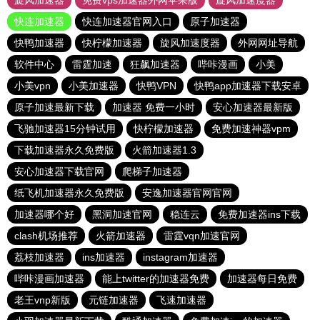
旋风加速器
免费vps加速器外网苹果版
旋风加速度器
快连加速器
快连加速器官网入口
原子加速器
快鸭加速器
快柠檬加速器
旋风加速度器
外网网址导航
软件中心
雷霆加速
狂飙加速器
哔咔漫画
小美
小美vpn
小美加速器
快鸭VPN
快鸭app加速器下载安卓
原子加速最新下载
加速器 免费一小时
安心加速器最新版
飞驰加速器15分钟试用
快柠檬加速器
免费加速神器vpm
下载加速器永久免费版
火箭加速器1.3
安心加速器下载官网
爬梯子加速器
纸飞机加速器永久免费版
安逸加速器官网官网
加速器哪个好
黑洞加速官网
稳连云
免费加速器ins下载
clash机场推荐
火箭加速器
雷霆vqn加速官网
荔枝加速器
ins加速器
instagram加速器
哔咔漫画加速器
能上twitter的加速器免费
加速器每日免费
老王vnp新版
元链加速器
飞速加速器