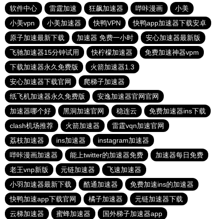
软件中心
雷霆加速
狂飙加速器
哔咔漫画
小美
小美vpn
小美加速器
快鸭VPN
快鸭app加速器下载安卓
原子加速最新下载
加速器 免费一小时
安心加速器最新版
飞驰加速器15分钟试用
快柠檬加速器
免费加速神器vpm
下载加速器永久免费版
火箭加速器1.3
安心加速器下载官网
爬梯子加速器
纸飞机加速器永久免费版
安逸加速器官网官网
加速器哪个好
黑洞加速官网
稳连云
免费加速器ins下载
clash机场推荐
火箭加速器
雷霆vqn加速官网
荔枝加速器
ins加速器
instagram加速器
哔咔漫画加速器
能上twitter的加速器免费
加速器每日免费
老王vnp新版
元链加速器
飞速加速器
小羽加速器最新下载
酷通加速器
免费加速ins的加速器
快鸭加速app下载官网
橘子加速器
元链加速器下载
云梯加速器
蜜蜂加速器
国外梯子加速器app