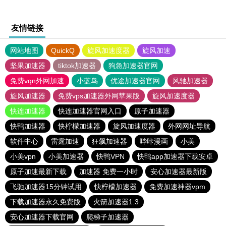
友情链接
网站地图
QuickQ
旋风加速度器
旋风加速
坚果加速器
tiktok加速器
狗急加速器官网
免费vqn外网加速
小蓝鸟
优途加速器官网
风驰加速器
旋风加速器
免费vps加速器外网苹果版
旋风加速度器
快连加速器
快连加速器官网入口
原子加速器
快鸭加速器
快柠檬加速器
旋风加速度器
外网网址导航
软件中心
雷霆加速
狂飙加速器
哔咔漫画
小美
小美vpn
小美加速器
快鸭VPN
快鸭app加速器下载安卓
原子加速最新下载
加速器 免费一小时
安心加速器最新版
飞驰加速器15分钟试用
快柠檬加速器
免费加速神器vpm
下载加速器永久免费版
火箭加速器1.3
安心加速器下载官网
爬梯子加速器