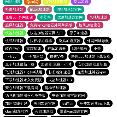
网站地图
QuickQ
旋风加速度器
旋风加速
坚果加速器
tiktok加速器
狗急加速器官网
免费vqn外网加速
小蓝鸟
优途加速器官网
风驰加速器
旋风加速器
免费vps加速器外网苹果版
旋风加速度器
快连加速器
快连加速器官网入口
原子加速器
快鸭加速器
快柠檬加速器
旋风加速度器
外网网址导航
软件中心
雷霆加速
狂飙加速器
哔咔漫画
小美
小美vpn
小美加速器
快鸭VPN
快鸭app加速器下载安卓
原子加速最新下载
加速器 免费一小时
安心加速器最新版
飞驰加速器15分钟试用
快柠檬加速器
免费加速神器vpm
下载加速器永久免费版
火箭加速器1.3
安心加速器下载官网
爬梯子加速器
纸飞机加速器永久免费版
安逸加速器官网官网
加速器哪个好
黑洞加速官网
稳连云
免费加速器ins下载
clash机场推荐
火箭加速器
雷霆vqn加速官网