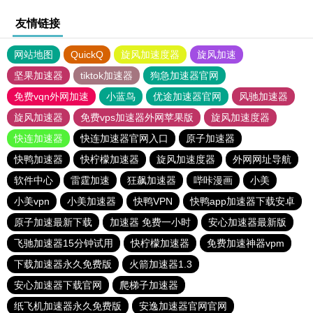
友情链接
网站地图
QuickQ
旋风加速度器
旋风加速
坚果加速器
tiktok加速器
狗急加速器官网
免费vqn外网加速
小蓝鸟
优途加速器官网
风驰加速器
旋风加速器
免费vps加速器外网苹果版
旋风加速度器
快连加速器
快连加速器官网入口
原子加速器
快鸭加速器
快柠檬加速器
旋风加速度器
外网网址导航
软件中心
雷霆加速
狂飙加速器
哔咔漫画
小美
小美vpn
小美加速器
快鸭VPN
快鸭app加速器下载安卓
原子加速最新下载
加速器 免费一小时
安心加速器最新版
飞驰加速器15分钟试用
快柠檬加速器
免费加速神器vpm
下载加速器永久免费版
火箭加速器1.3
安心加速器下载官网
爬梯子加速器
纸飞机加速器永久免费版
安逸加速器官网官网