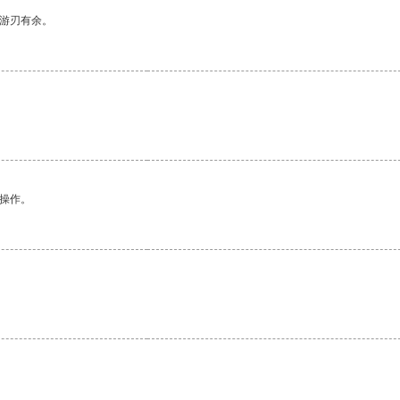
中游刃有余。
悉操作。