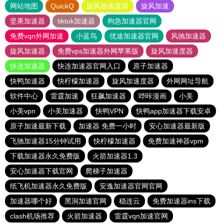
网站地图
QuickQ
旋风加速度器
旋风加速
坚果加速器
tiktok加速器
狗急加速器官网
免费vqn外网加速
小蓝鸟
优途加速器官网
风驰加速器
旋风加速器
免费vps加速器外网苹果版
旋风加速度器
快连加速器
快连加速器官网入口
原子加速器
快鸭加速器
快柠檬加速器
旋风加速度器
外网网址导航
软件中心
雷霆加速
狂飙加速器
哔咔漫画
小美
小美vpn
小美加速器
快鸭VPN
快鸭app加速器下载安卓
原子加速最新下载
加速器 免费一小时
安心加速器最新版
飞驰加速器15分钟试用
快柠檬加速器
免费加速神器vpm
下载加速器永久免费版
火箭加速器1.3
安心加速器下载官网
爬梯子加速器
纸飞机加速器永久免费版
安逸加速器官网官网
加速器哪个好
黑洞加速官网
稳连云
免费加速器ins下载
clash机场推荐
火箭加速器
雷霆vqn加速官网